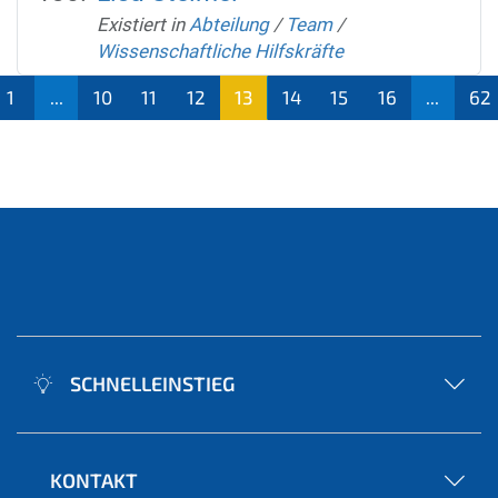
Existiert in
Abteilung
/
Team
/
Wissenschaftliche Hilfskräfte
1
...
10
11
12
13
14
15
16
...
62
(aktu
ell)
SCHNELLEINSTIEG
KONTAKT