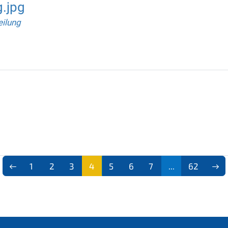
g.jpg
ilung
1
2
3
4
5
6
7
...
62
(aktu
ell)