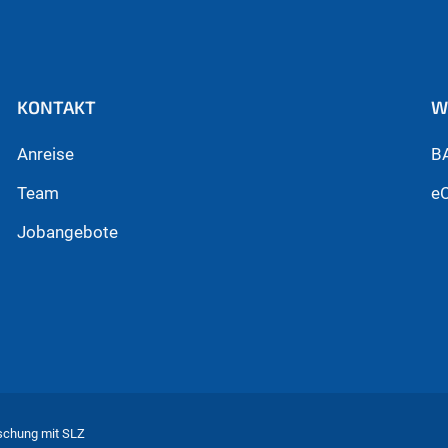
KONTAKT
W
Anreise
B
Team
e
Jobangebote
rschung mit SLZ