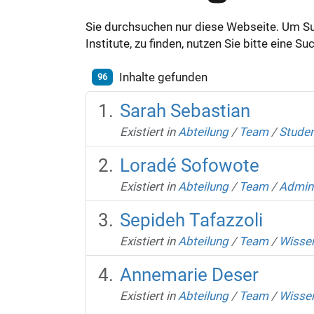
Sie durchsuchen nur diese Webseite. Um S
Institute, zu finden, nutzen Sie bitte eine 
Inhalte gefunden
96
Sarah Sebastian
Existiert in
Abteilung
/
Team
/
Studen
Loradé Sofowote
Existiert in
Abteilung
/
Team
/
Admini
Sepideh Tafazzoli
Existiert in
Abteilung
/
Team
/
Wissen
Annemarie Deser
Existiert in
Abteilung
/
Team
/
Wissen