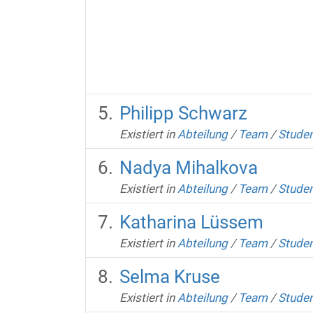
Philipp Schwarz
Existiert in
Abteilung
/
Team
/
Studen
Nadya Mihalkova
Existiert in
Abteilung
/
Team
/
Studen
Katharina Lüssem
Existiert in
Abteilung
/
Team
/
Studen
Selma Kruse
Existiert in
Abteilung
/
Team
/
Studen