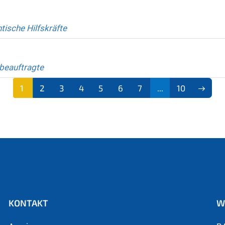
tische Hilfskräfte
beauftragte
1
2
3
4
5
6
7
...
10
(aktu
ell)
KONTAKT
W