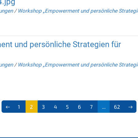
.jpg
lungen
/
Workshop „Empowerment und persönliche Strategie
t und persönliche Strategien für
lungen
/
Workshop „Empowerment und persönliche Strategie
1
2
3
4
5
6
7
...
62
(aktu
ell)