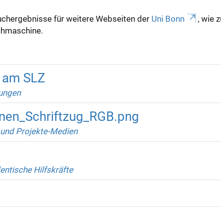
uchergebnisse für weitere Webseiten der
Uni Bonn
, wie 
Suchmaschine.
n am SLZ
lungen
rnen_Schriftzug_RGB.png
und Projekte-Medien
entische Hilfskräfte