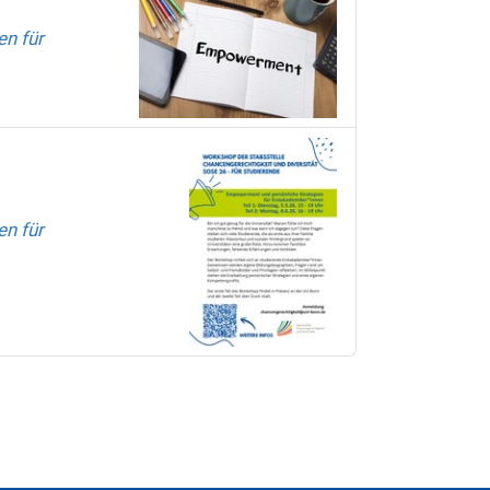
n für
n für