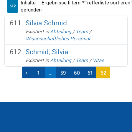
Inhalte
Ergebnisse filtern
Trefferliste sortieren
612
gefunden
Silvia Schmid
Existiert in
Abteilung
/
Team
/
Wissenschaftliches Personal
Schmid, Silvia
Existiert in
Abteilung
/
Team
/
Vitae
1
...
59
60
61
62
(aktu
ell)