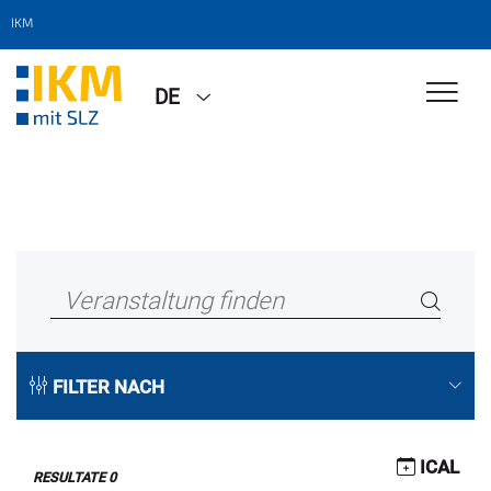
IKM
DE
FILTER NACH
ICAL
RESULTATE
0